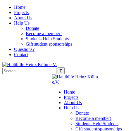
Home
Projects
About Us
Help Us
Donate
Become a member!
Students Help Students
Gift student sponsorships
Questions?
Contact
Home
Projects
About Us
Help Us
Donate
Become a member!
Students Help Students
Gift student sponsorships